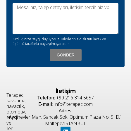
Gizliliğinize saygı duyuyoruz. Bilgileriniz gizli tutulacak ve
üçüncü taraflarla paylaşılmayacaktır.
GÖNDER
İletişim
Terapec,
Telefon:
+90 216 314 5657
savunma,
E-mail:
info@terapec.com
havacılık,
Adres:
otomotiv,
Aydınevler Mah. Sancak Sok. Optimum Plaza No: 9, D.1
enerji
ve
Maltepe/İSTANBUL
ileri