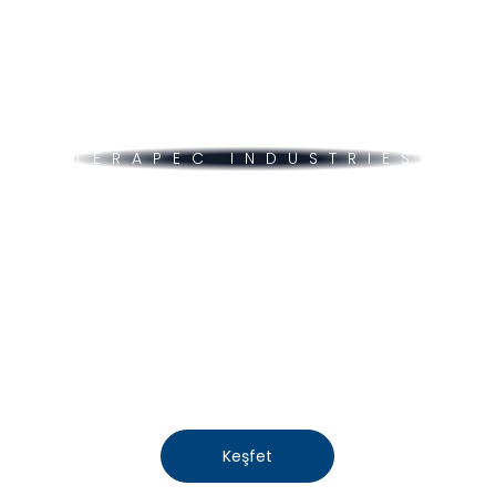
TERAPEC INDUSTRIES
next-gen
engineering
products
Advancing technology, transforming
industries.
Keşfet